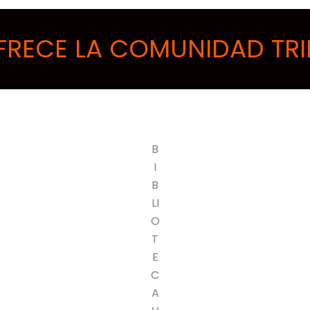
FRECE LA COMUNIDAD TRI
B
I
B
LI
O
T
E
C
A