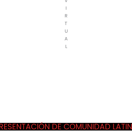
V
I
R
T
U
A
L
RESENTACIÓN DE COMUNIDAD LATI