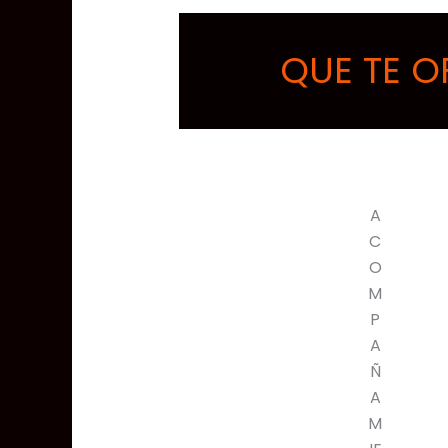
QUE TE O
A
C
O
M
P
A
Ñ
A
M