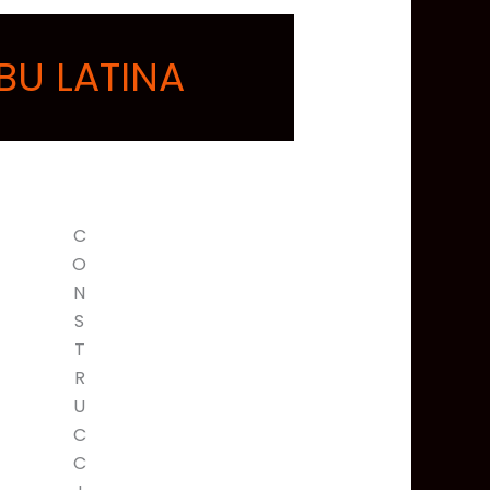
BU LATINA
C
O
N
S
T
R
U
C
C