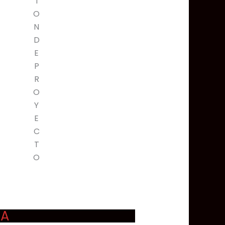
I
O
N
D
E
P
R
O
Y
E
C
T
O
NA