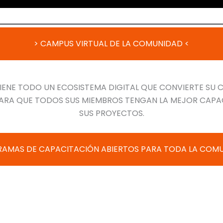
> CAMPUS VIRTUAL DE LA COMUNIDAD <
IENE TODO UN ECOSISTEMA DIGITAL QUE CONVIERTE SU 
S PARA QUE TODOS SUS MIEMBROS TENGAN LA MEJOR CAP
SUS PROYECTOS.
AMAS DE CAPACITACIÓN ABIERTOS PARA TODA LA COM